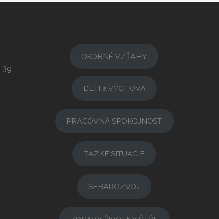
OSOBNÉ VZŤAHY
3 39
DETI a VÝCHOVA
PRACOVNÁ SPOKOJNOSŤ
ŤAŽKÉ SITUÁCIE
SEBAROZVOJ