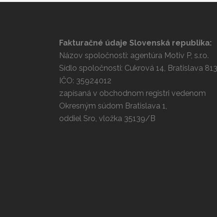
Fakturačné údaje Slovenská republika:
Názov spoločnosti: agentúra Motiv P, s.r.o.
Sídlo spoločnosti: Cukrová 14, Bratislava 81
IČO: 35924012
zapísaná v obchodnom registri vedenom
Okresným súdom Bratislava 1,
oddiel Sro, vložka 35139/B