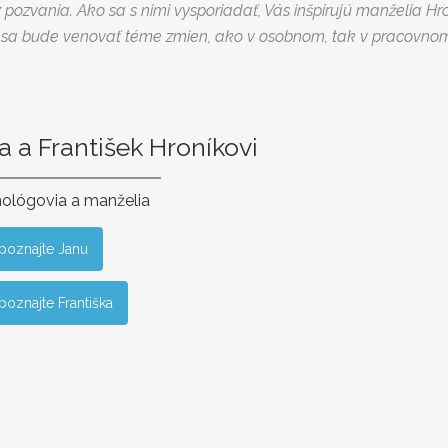
ozvania. Ako sa s nimi vysporiadať, Vás inšpirujú manželia Hro
 sa bude venovať téme zmien, ako v osobnom, tak v pracovnom 
a a František Hroníkovi
ológovia a manželia
poznajte Janu
poznajte Františka