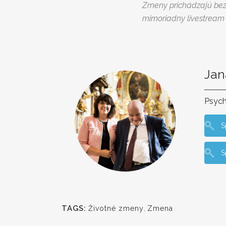
Zmeny prichádzajú bez p
mimoriadny livestream
Jan
Psych
S
S
TAGS:
Životné zmeny
,
Zmena