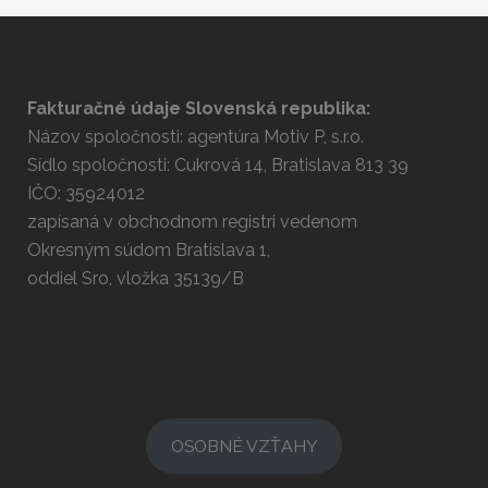
Fakturačné údaje Slovenská republika:
Názov spoločnosti: agentúra Motiv P, s.r.o.
Sídlo spoločnosti: Cukrová 14, Bratislava 813 39
IČO: 35924012
zapísaná v obchodnom registri vedenom
Okresným súdom Bratislava 1,
oddiel Sro, vložka 35139/B
OSOBNÉ VZŤAHY