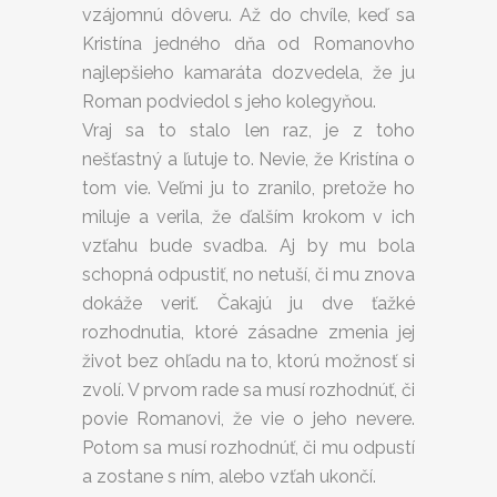
vzájomnú dôveru. Až do chvíle, keď sa
Kristína jedného dňa od Romanovho
najlepšieho kamaráta dozvedela, že ju
Roman podviedol s jeho kolegyňou.
Vraj sa to stalo len raz, je z toho
nešťastný a ľutuje to. Nevie, že Kristína o
tom vie. Veľmi ju to zranilo, pretože ho
miluje a verila, že ďalším krokom v ich
vzťahu bude svadba. Aj by mu bola
schopná odpustiť, no netuší, či mu znova
dokáže veriť. Čakajú ju dve ťažké
rozhodnutia, ktoré zásadne zmenia jej
život bez ohľadu na to, ktorú možnosť si
zvolí. V prvom rade sa musí rozhodnúť, či
povie Romanovi, že vie o jeho nevere.
Potom sa musí rozhodnúť, či mu odpustí
a zostane s ním, alebo vzťah ukončí.