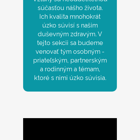
súčasťou nášho života.
Ich kvalita mnohokrát
úzko súvisí s našim
duševným zdravým. V
tejto sekcii sa budeme
venovať tým osobným -
priateľským, partnerským
a rodinným a témam,
ktoré s nimi úzko súvisia.
Video
přehrávač