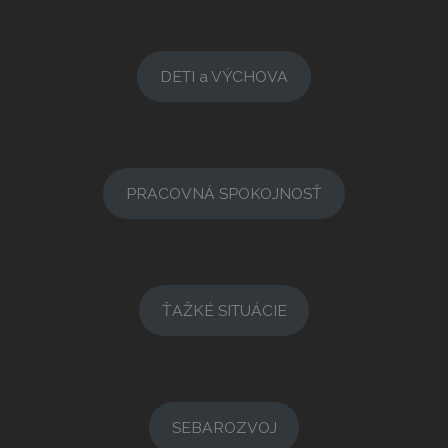
DETI a VÝCHOVA
PRACOVNÁ SPOKOJNOSŤ
ŤAŽKÉ SITUÁCIE
SEBAROZVOJ