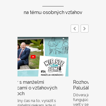
na tému osobných vzťahov
Rozhovor s Davidom Petrom
Rozh
ch
Palušákom o dôvere
Kocú
(ne)s
Dôvera je základom každého
fungujúceho vzťahu. Takisto je potrebné
s
Zuzana
veriť v seba samého. Avšak ak raz
i
koučka