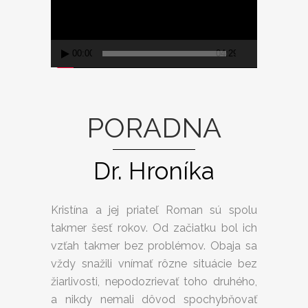
00:00
04:29
PORADNA
Dr. Hroníka
Kristína a jej priateľ Roman sú spolu
takmer šesť rokov. Od začiatku bol ich
vzťah takmer bez problémov. Obaja sa
vždy snažili vnímať rôzne situácie bez
žiarlivosti, nepodozrievať toho druhého,
a nikdy nemali dôvod spochybňovať