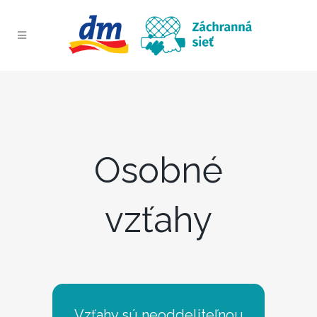
Osobné
vzťahy
Vzťahy sú neoddeliteľnou