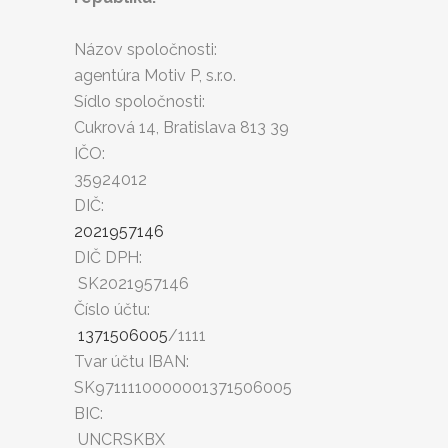
Názov spoločnosti:
agentúra Motiv P, s.r.o.
Sídlo spoločnosti:
Cukrová 14, Bratislava 813 39
IČO:
35924012
DIČ:
2021957146
DIČ DPH:
SK2021957146
Číslo účtu:
1371506005
/1111
Tvar účtu IBAN:
SK9711110000001371506005
BIC:
UNCRSKBX