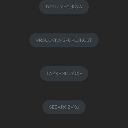
DETI a VÝCHOVA
PRACOVNÁ SPOKOJNOSŤ
ŤAŽKÉ SITUÁCIE
SEBAROZVOJ