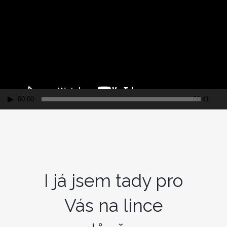
přehrávač
00:00
00:41
I já jsem tady pro
Vás na lince