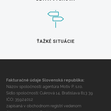
ŤAŽKÉ SITUÁCIE
Fakturačné údaje Slovenská republika:
Názov spoločnosti: agentúra Motiv P, s.r.o.
Sídlo spoločnosti: Cukrová 14, Bratislava 813 39
IČO: 35924012
zapísaná v obchodnom registri vedenom