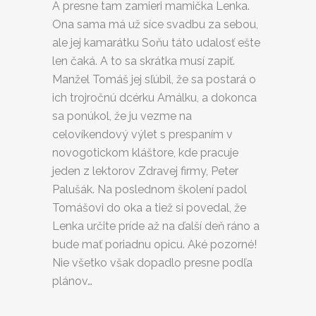
A presne tam zamieri mamička Lenka.
Ona sama má už síce svadbu za sebou,
ale jej kamarátku Soňu táto udalosť ešte
len čaká. A to sa skrátka musí zapiť.
Manžel Tomáš jej sľúbil, že sa postará o
ich trojročnú dcérku Amálku, a dokonca
sa ponúkol, že ju vezme na
celovíkendový výlet s prespaním v
novogotickom kláštore, kde pracuje
jeden z lektorov Zdravej firmy, Peter
Palušák. Na poslednom školení padol
Tomášovi do oka a tiež si povedal, že
Lenka určite príde až na ďalší deň ráno a
bude mať poriadnu opicu. Aké pozorné!
Nie všetko však dopadlo presne podľa
plánov…