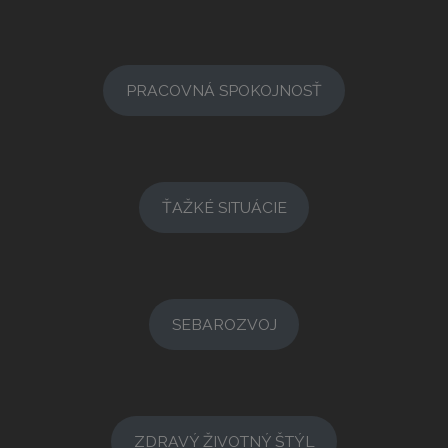
PRACOVNÁ SPOKOJNOSŤ
ŤAŽKÉ SITUÁCIE
SEBAROZVOJ
ZDRAVÝ ŽIVOTNÝ ŠTÝL