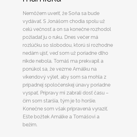
Nemôžem uveriť, že Soňa sa bude
vydávať. S Jonášom chodia spolu už
celú večnosť a on sa konečne rozhodol
požiadať ju o ruku. Dnes večer má
rozlúčku so slobodou, ktorú si rozhodne
nedám ujsť, veď som už poriadne dlho
nikde nebola. Tomáš ma prekvapil a
ponúkol sa, že vezme Amálku na
víkendový výlet, aby som sa mohla z
prípadnej spoločenskej únavy poriadne
vyspať. Prípravy mi zabrali dosť času –
čím som staršia, tým je to horšie.
Konečne som však pripravená vyraziť.
Ešte božtek Amálke a Tomášovi a
bežím.