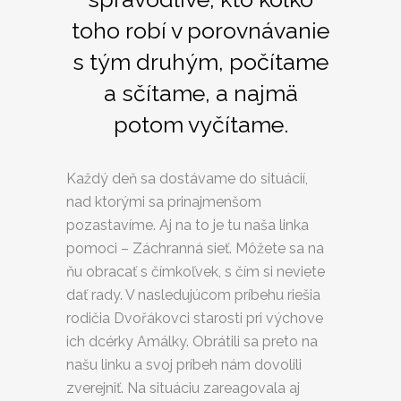
toho robí v porovnávanie
s tým druhým, počítame
a sčítame, a najmä
potom vyčítame.
Každý deň sa dostávame do situácií,
nad ktorými sa prinajmenšom
pozastavíme. Aj na to je tu naša linka
pomoci – Záchranná sieť. Môžete sa na
ňu obracať s čímkoľvek, s čím si neviete
dať rady. V nasledujúcom príbehu riešia
rodičia Dvořákovci starosti pri výchove
ich dcérky Amálky. Obrátili sa preto na
našu linku a svoj príbeh nám dovolili
zverejniť. Na situáciu zareagovala aj