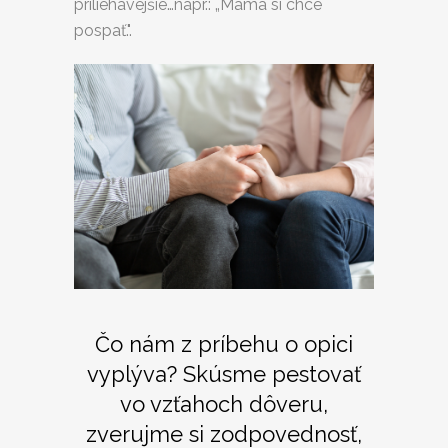
priliehavejšie…napr.: „Mama si chce
pospať.".
Čo nám z príbehu o opici
vyplýva? Skúsme pestovať
vo vzťahoch dôveru,
zverujme si zodpovednosť,