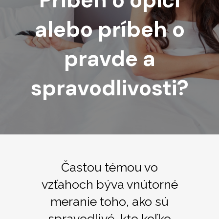
Príbeh o opici
alebo príbeh o
pravde a
spravodlivosti?
Častou témou vo
vzťahoch býva vnútorné
meranie toho, ako sú
spravodlivé, kto koľko