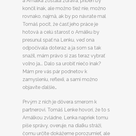
a Amálka zostala zdravá, príbeh by
končil inak, ale možno tiež nie, možno
rovnako, najmä, ak by po návrate mal
Tomáš pocit, že časť jeho práce je
hotová a celú starosť o Amálku by
presunul spať na Lenku, veď ona
odpočívala doteraz a ja som sa tak
snažil, mám právo si zas teraz vybrať
voľno ja... Dalo sa urobiť niečo inak?
Mám pre vás pár podnetov k
zamysleniu, reflexii, a sami možno
objavíte ďalšie…
Prvým z nich je dôvera smerom k
partnerovi. Tomáš Lenke hovorí, že to s
Amálkou zvládne, Lenka napriek tomu
píše správy, overuje, na diaľku stráži,
čomu určite dokážeme porozumieť, ale