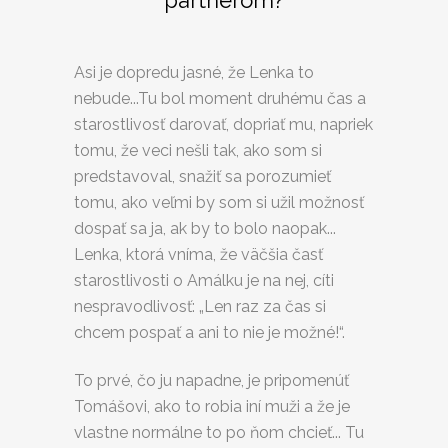
partnerom?
Asi je dopredu jasné, že Lenka to
nebude...Tu bol moment druhému čas a
starostlivosť darovať, dopriať mu, napriek
tomu, že veci nešli tak, ako som si
predstavoval, snažiť sa porozumieť
tomu, ako veľmi by som si užil možnosť
dospať sa ja, ak by to bolo naopak...
Lenka, ktorá vníma, že väčšia časť
starostlivosti o Amálku je na nej, cíti
nespravodlivosť: „Len raz za čas si
chcem pospať a ani to nie je možné!“.
To prvé, čo ju napadne, je pripomenúť
Tomášovi, ako to robia iní muži a že je
vlastne normálne to po ňom chcieť... Tu