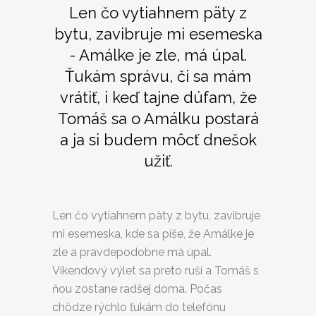
Len čo vytiahnem päty z
bytu, zavibruje mi esemeska
- Amálke je zle, má úpal.
Ťukám správu, či sa mám
vrátiť, i keď tajne dúfam, že
Tomáš sa o Amálku postará
a ja si budem môcť dnešok
užiť.
Len čo vytiahnem päty z bytu, zavibruje
mi esemeska, kde sa píše, že Amálke je
zle a pravdepodobne má úpal.
Víkendový výlet sa preto ruší a Tomáš s
ňou zostane radšej doma. Počas
chôdze rýchlo ťukám do telefónu