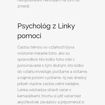
neospravedlní, nehodlám na tom nič
zmeniť.
Psychológ z Linky
pomoci
Častou témou vo vzťahoch býva
vnútorné meranie toho, ako sú
spravodlivé, kto koľko toho robí v
porovnávanie s tým druhým, kto koľko
do vzťahu investuje, počítame a sčítame,
a najmä potom vyčítame. Aj náš dnešný
príbeh vlastne začína veľmi nádejne,
Lenka odchádza stráviť večer s
kamarátkami, trochu si užiť večer bez
akýchkoľvek záväzkov a pripomenúť si