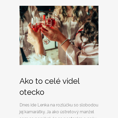
Ako to celé videl
otecko
Dnes ide Lenka na rozlúčku so slobodou
jej kamarátky. Ja ako ústretový manžel