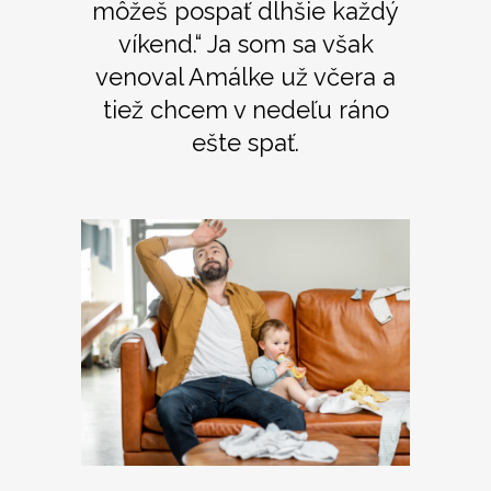
môžeš pospať dlhšie každý
víkend.“ Ja som sa však
venoval Amálke už včera a
tiež chcem v nedeľu ráno
ešte spať.