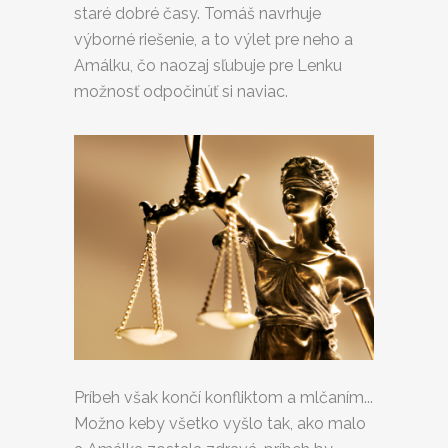
staré dobré časy. Tomáš navrhuje
výborné riešenie, a to výlet pre neho a
Amálku, čo naozaj sľubuje pre Lenku
možnosť odpočinúť si naviac.
Príbeh však končí konfliktom a mlčaním...
Možno keby všetko vyšlo tak, ako malo