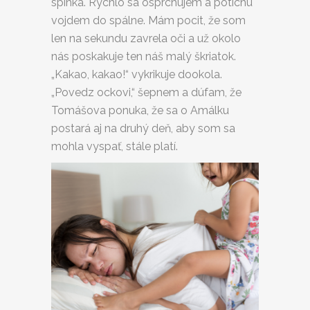
spinká. Rýchlo sa osprchujem a potichu
vojdem do spálne. Mám pocit, že som
len na sekundu zavrela oči a už okolo
nás poskakuje ten náš malý škriatok.
„Kakao, kakao!“ vykrikuje dookola.
„Povedz ockovi,“ šepnem a dúfam, že
Tomášova ponuka, že sa o Amálku
postará aj na druhý deň, aby som sa
mohla vyspať, stále platí.