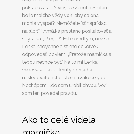
pokračovala: „A vieš, že Žanetin Štefan
berie malého vždy von, aby sa ona
mohla vyspať? Nemôžete ísť napríklad
nakúpiť?“ Amálka prestane poskakovať a
spýta sa: „Prečo?“ Ešte predtým, než sa
Lenka nadýchne a stihne čokoľvek
odpovedať, poviem: „Pretože mamička s
tebou nechce byť.“ Na to mi Lenka
venovala iba dotknutý pohľad a
nasledovalo ticho, ktoré trvalo celý deň.
Nechápem, kde som urobil chybu. Veď
som len povedal pravdu.
Ako to celé videla
mamička