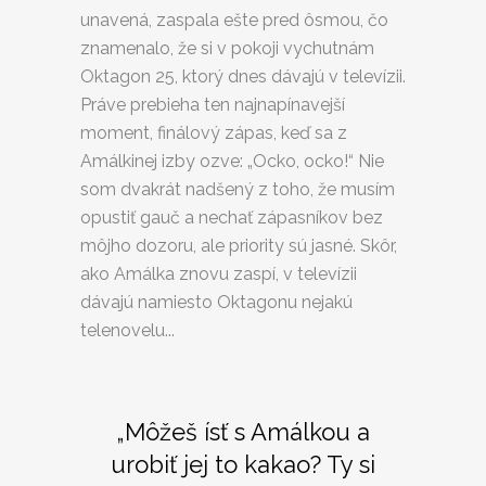
unavená, zaspala ešte pred ôsmou, čo
znamenalo, že si v pokoji vychutnám
Oktagon 25, ktorý dnes dávajú v televízii.
Práve prebieha ten najnapínavejší
moment, finálový zápas, keď sa z
Amálkinej izby ozve: „Ocko, ocko!“ Nie
som dvakrát nadšený z toho, že musím
opustiť gauč a nechať zápasníkov bez
môjho dozoru, ale priority sú jasné. Skôr,
ako Amálka znovu zaspí, v televízii
dávajú namiesto Oktagonu nejakú
telenovelu...
„Môžeš ísť s Amálkou a
urobiť jej to kakao? Ty si