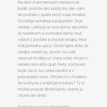
Na ráno si ani nemusím nastavovať
budík, pretože ako každý iný deň, nám
do postele v spálni skočí malá Amálka.
Dožaduje sa kakaa a je jej jedno, že je
nedeľa. Lenka je už síce doma, ale prišla
až nadránom a rozhodne nemá chuť
vyliezť z postele a chystať raňajky. Musí
mať poriadnu opicu. Určite tajne dúfa, že
raňajky urobím ja. Ja som sa však
venoval Amálke už včera a tiež chcem v
nedeľu ráno ešte spať. Preto zostávam
ležať. Na to sa Lenka neudrží a v
polospánku vraví: „Môžeš ísť s Amálkou
do kuchyne a urobiť jej to kakao? Ty si
môžeš pospať dlhšie každý víkend, ja
chcem len dnes.“
Keď som sa však ani nepohol,