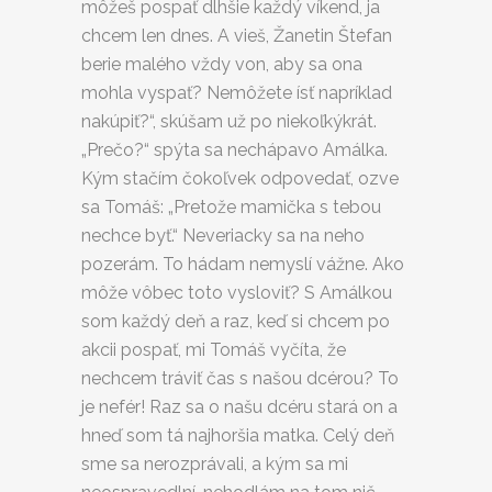
môžeš pospať dlhšie každý víkend, ja
chcem len dnes. A vieš, Žanetin Štefan
berie malého vždy von, aby sa ona
mohla vyspať? Nemôžete ísť napríklad
nakúpiť?“, skúšam už po niekoľkýkrát.
„Prečo?“ spýta sa nechápavo Amálka.
Kým stačím čokoľvek odpovedať, ozve
sa Tomáš: „Pretože mamička s tebou
nechce byť.“ Neveriacky sa na neho
pozerám. To hádam nemyslí vážne. Ako
môže vôbec toto vysloviť? S Amálkou
som každý deň a raz, keď si chcem po
akcii pospať, mi Tomáš vyčíta, že
nechcem tráviť čas s našou dcérou? To
je nefér! Raz sa o našu dcéru stará on a
hneď som tá najhoršia matka. Celý deň
sme sa nerozprávali, a kým sa mi