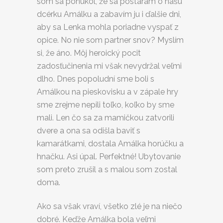
som sa ponúkol, že sa postarám o našu
dcérku Amálku a zabavím ju i ďalšie dni,
aby sa Lenka mohla poriadne vyspať z
opice. No nie som partner snov? Myslím
si, že áno. Môj heroický pocit
zadosťučinenia mi však nevydržal veľmi
dlho. Dnes popoludní sme boli s
Amálkou na pieskovisku a v zápale hry
sme zrejme nepili toľko, koľko by sme
mali. Len čo sa za mamičkou zatvorili
dvere a ona sa odišla baviť s
kamarátkami, dostala Amálka horúčku a
hnačku. Asi úpal. Perfektné! Ubytovanie
som preto zrušil a s malou som zostal
doma.
Ako sa však vraví, všetko zlé je na niečo
dobré. Keďže Amálka bola veľmi