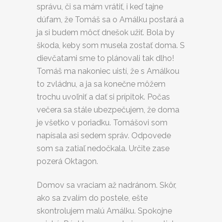
správu, či sa mám vrátiť, i keď tajne
dúfam, že Tomáš sa o Amálku postará a
ja si budem môcť dnešok užiť. Bola by
škoda, keby som musela zostať doma. S
dievčatami sme to plánovali tak dlho!
Tomáš ma nakoniec uistí, že s Amálkou
to zvládnu, a ja sa konečne môžem
trochu uvoľniť a dať si prípitok. Počas
večera sa stále ubezpečujem, že doma
je všetko v poriadku. Tomášovi som
napísala asi sedem správ. Odpovede
som sa zatiaľ nedočkala. Určite zase
pozerá Oktagon.
Domov sa vraciam až nadránom. Skôr,
ako sa zvalím do postele, ešte
skontrolujem malú Amálku. Spokojne