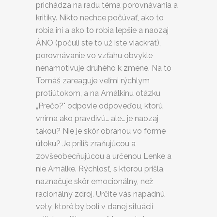
prichádza na radu téma porovnávania a
kritiky. Nikto nechce počúvať, ako to
robia iní a ako to robia lepšie a naozaj
ÁNO (počuli ste to už iste viackrát),
porovnávanie vo vzťahu obvykle
nenamotivuje druhého k zmene. Na to
Tomáš zareaguje veľmi rýchlym
protiútokom, a na Amálkinu otázku
„Prečo?" odpovie odpoveďou, ktorú
vníma ako pravdivú… ale… je naozaj
takou? Nie je skôr obranou vo forme
útoku? Je príliš zraňujúcou a
zovšeobecňujúcou a určenou Lenke a
nie Amálke. Rýchlosť, s ktorou prišla,
naznačuje skôr emocionálny, než
racionálny zdroj. Určite vás napadnú
vety, ktoré by boli v danej situácii