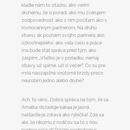
kladie nám to otázku, ako verím
druhému, že si poradí, ako mu zverujem
zodpovednosť, ako s ním počítam ako s
rovnocenným partnerom. Na druhú
stranu, ak poznám svojho partnera ako
úzkostnejšieho, ako veľa času a práce
ma bude stáť správa pred tým, ako
zaspím: „Všetko je v poriadku, nemaj
obavy, už spíme, uži si večer!". Čo sú pre
mňa naozajstné vnútorné brzdy prečo
neurobím jedno alebo druhé?
Ach, to ráno...Dobrá správa na tom, že sa
Amálka dožaduje kakaa je jasná,
našťastie je zdravá ako rybička! Zdá sa
ale, že nikomu z rodičov sa to s ňou
nechce osláviť! Ďalším podnetom k