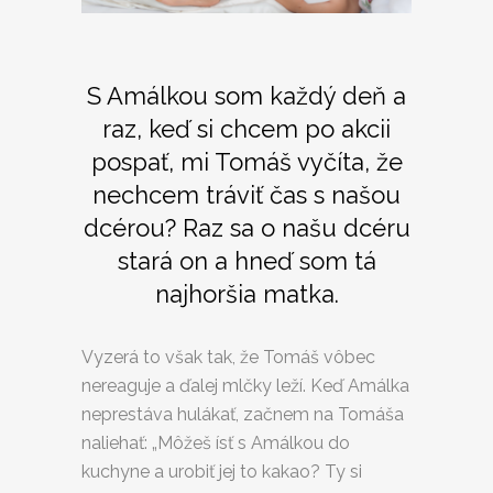
S Amálkou som každý deň a
raz, keď si chcem po akcii
pospať, mi Tomáš vyčíta, že
nechcem tráviť čas s našou
dcérou? Raz sa o našu dcéru
stará on a hneď som tá
najhoršia matka.
Vyzerá to však tak, že Tomáš vôbec
nereaguje a ďalej mlčky leží. Keď Amálka
neprestáva hulákať, začnem na Tomáša
naliehať: „Môžeš ísť s Amálkou do
kuchyne a urobiť jej to kakao? Ty si