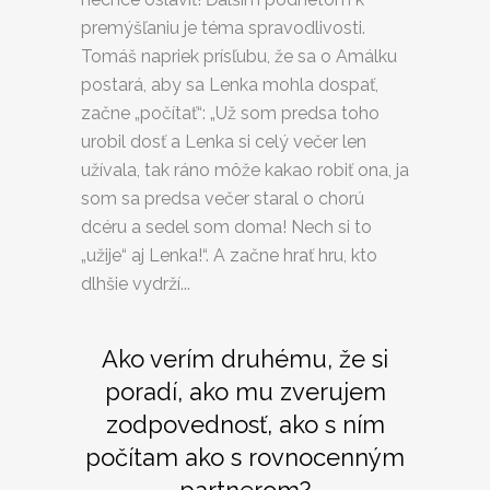
premýšľaniu je téma spravodlivosti.
Tomáš napriek prísľubu, že sa o Amálku
postará, aby sa Lenka mohla dospať,
začne „počítať“: „Už som predsa toho
urobil dosť a Lenka si celý večer len
užívala, tak ráno môže kakao robiť ona, ja
som sa predsa večer staral o chorú
dcéru a sedel som doma! Nech si to
„užije“ aj Lenka!“. A začne hrať hru, kto
dlhšie vydrží...
Ako verím druhému, že si
poradí, ako mu zverujem
zodpovednosť, ako s ním
počítam ako s rovnocenným