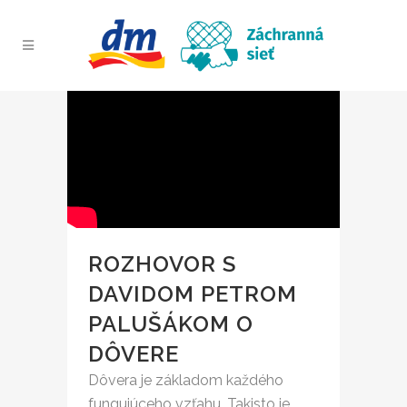
ROZHOVOR S
DAVIDOM PETROM
PALUŠÁKOM O
DÔVERE
Dôvera je základom každého
fungujúceho vzťahu. Takisto je