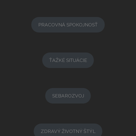
PRACOVNÁ SPOKOJNOSŤ
ŤAŽKÉ SITUÁCIE
SEBAROZVOJ
ZDRAVÝ ŽIVOTNÝ ŠTÝL