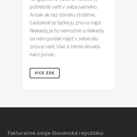
potrebné veriť v seba samého.
Avšak ak raz dôveru stratíme,
častokrát je ťažké ju znova nájsť.
Niekedy je to nemožné a niekedy
sa nám podarí nájsť v sebe silu
znova veriť. Viac k téme dôvera
nám povie...
VÍCE ZDE
Fakturačné údaje Slovenská republika: