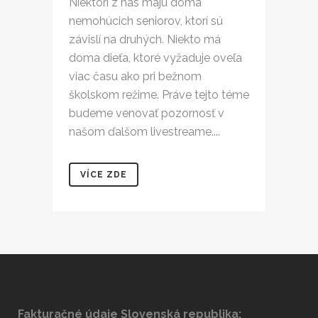
Niektorí z nás majú doma
nemohúcich seniorov, ktorí sú
závislí na druhých. Niekto má
doma dieťa, ktoré vyžaduje oveľa
viac času ako pri bežnom
školskom režime. Práve tejto téme
budeme venovať pozornosť v
našom ďalšom livestreame....
VÍCE ZDE
Fakturačné údaje Slovenská republika: