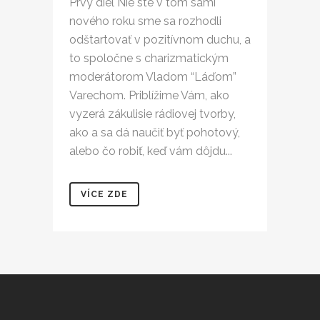
Prvý diel Nie ste v tom sami
nového roku sme sa rozhodli
odštartovať v pozitívnom duchu, a
to spoločne s charizmatickým
moderátorom Vladom “Láďom”
Varechom. Priblížime Vám, ako
vyzerá zákulisie rádiovej tvorby,
ako a sa dá naučiť byť pohotový,
alebo čo robiť, keď vám dôjdu...
VÍCE ZDE