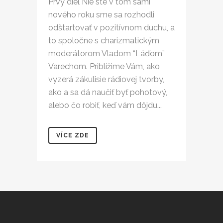
Prvý diel Nie ste v tom sami
nového roku sme sa rozhodli
odštartovať v pozitívnom duchu, a
to spoločne s charizmatickým
moderátorom Vladom “Láďom”
Varechom. Priblížime Vám, ako
vyzerá zákulisie rádiovej tvorby,
ako a sa dá naučiť byť pohotový,
alebo čo robiť, keď vám dôjdu...
VÍCE ZDE