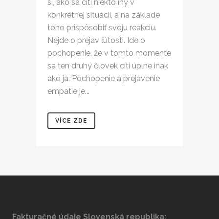
si, ako sa cíti niekto iný v
konkrétnej situácii, a na základe
toho prispôsobiť svoju reakciu.
Nejde o prejav ľútosti. Ide o
pochopenie, že v tomto momente
sa ten druhý človek cíti úplne inak
ako ja. Pochopenie a prejavenie
empatie je...
VÍCE ZDE
Fakturačné údaje Slovenská republika: