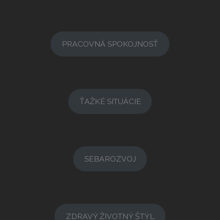
PRACOVNÁ SPOKOJNOSŤ
ŤAŽKÉ SITUÁCIE
SEBAROZVOJ
ZDRAVÝ ŽIVOTNÝ ŠTÝL