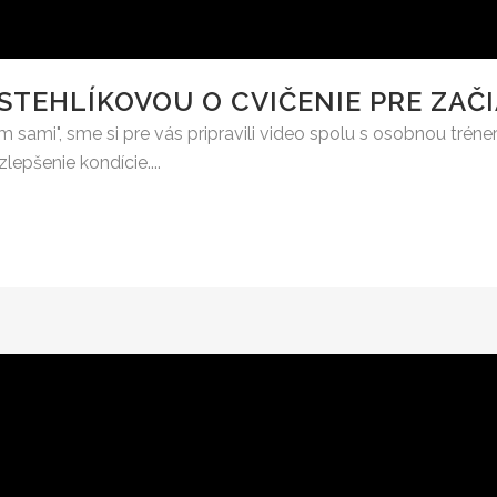
STEHLÍKOVOU O CVIČENIE PRE ZAČ
 tom sami", sme si pre vás pripravili video spolu s osobnou tr
epšenie kondície....