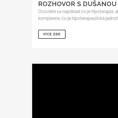
ROZHOVOR S DUŠANOU 
Dozviete sa napríklad čo je hipoterapia, 
komplexne, čo je hipoterapeutická jednotk
VÍCE ZDE