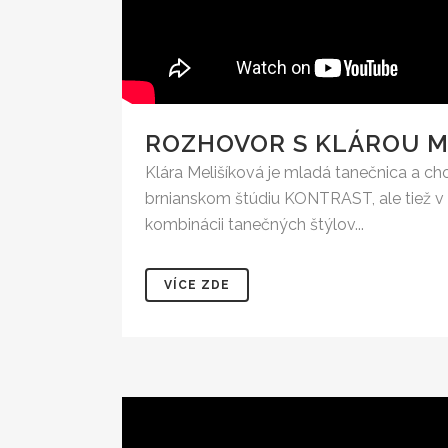
ROZHOVOR S KLÁROU M
Klára Melišíková je mladá tanečnica a cho
brnianskom štúdiu KONTRAST, ale tiež v r
kombinácii tanečných štýlov...
VÍCE ZDE