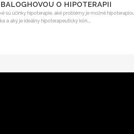
BALOGHOVOU O HIPOTERAPII
aké sú účinky hipoterapie, aké problémy je možné hipoterapio
a a aký je ideálny hipoterapeutický kôň....