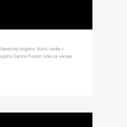
tanečnej skupiny, ktorú vedie v
skupinu Dance Fusion, kde sa venuje