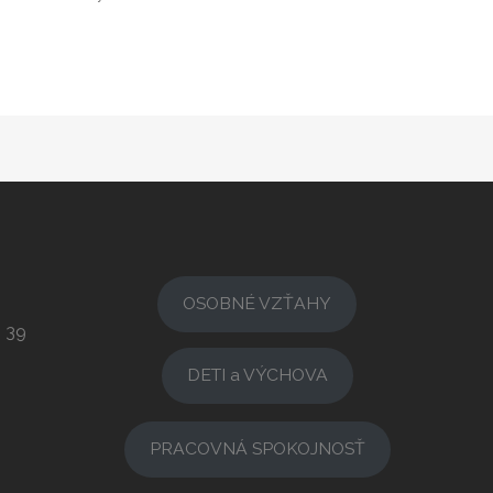
OSOBNÉ VZŤAHY
3 39
DETI a VÝCHOVA
PRACOVNÁ SPOKOJNOSŤ