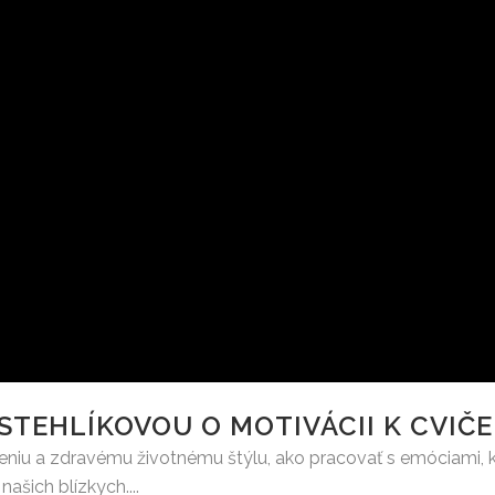
TEHLÍKOVOU O MOTIVÁCII K CVIČE
niu a zdravému životnému štýlu, ako pracovať s emóciami, ke
ašich blízkych....