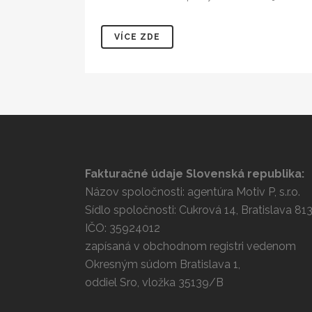
VÍCE ZDE
Fakturačné údaje Slovenská republika:
Názov spoločnosti: agentúra Motiv P, s.r.o.
Sídlo spoločnosti: Cukrová 14, Bratislava 81
IČO: 35924012
zapísaná v obchodnom registri vedenom
Okresným súdom Bratislava 1,
oddiel Sro, vložka 35139/B