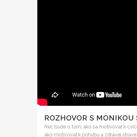
ROZHOVOR S MONIKOU S
Reč bude o tom, ako sa motivovať k cviče
ako motivovať k pohybu a zdravej strave n