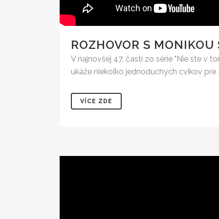
ROZHOVOR S MONIKOU 
V najnovšej 47. časti zo série "Nie ste v
ukáže niekoľko jednoduchých cvikov pre zl
VÍCE ZDE