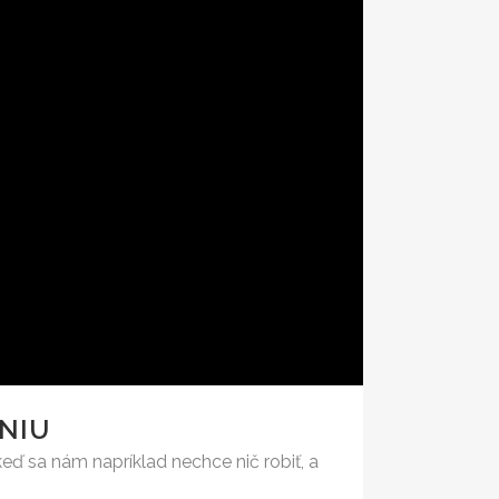
NIU
ď sa nám napríklad nechce nič robiť, a