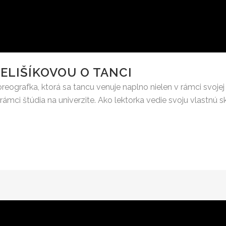
ELIŠÍKOVOU O TANCI
reografka, ktorá sa tancu venuje naplno nielen v rámci svojej 
ámci štúdia na univerzite. Ako lektorka vedie svoju vlastnú 