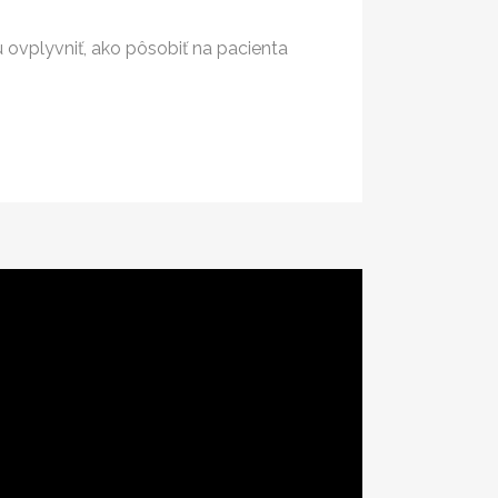
u ovplyvniť, ako pôsobiť na pacienta