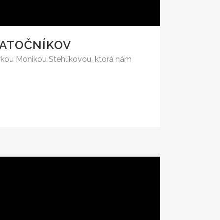
IATOČNÍKOV
énerkou Monikou Stehlíkovou, ktorá nám