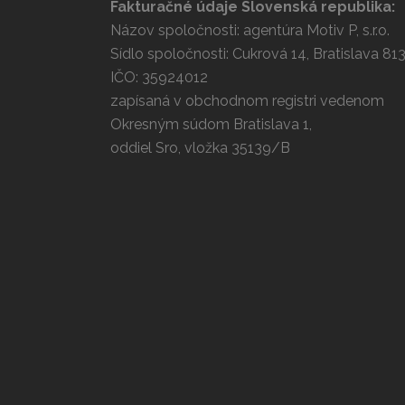
Fakturačné údaje Slovenská republika:
Názov spoločnosti: agentúra Motiv P, s.r.o.
Sídlo spoločnosti: Cukrová 14, Bratislava 81
IČO: 35924012
zapísaná v obchodnom registri vedenom
Okresným súdom Bratislava 1,
oddiel Sro, vložka 35139/B