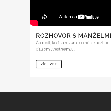
ROZHOVOR S MANŽELMI
Čo robiť, keď sa rozum a emócie nezhod
ďalšom livestreamu....
VÍCE ZDE