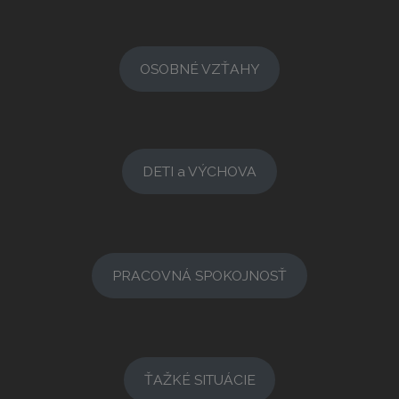
OSOBNÉ VZŤAHY
DETI a VÝCHOVA
PRACOVNÁ SPOKOJNOSŤ
ŤAŽKÉ SITUÁCIE