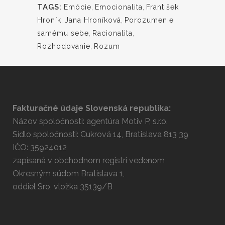
TAGS:
Emócie
,
Emocionalita
,
František
Hroník
,
Jana Hroníková
,
Porozumenie
samému sebe
,
Racionalita
,
Rozhodovanie
,
Rozum
Fakturačné údaje Slovenská republika:
Názov spoločnosti: agentúra Motiv P, s.r.o.
Sídlo spoločnosti: Cukrová 14, Bratislava 813 39
IČO: 35924012
zapísaná v obchodnom registri vedenom
Okresným súdom Bratislava 1,
oddiel Sro, vložka 35139/B