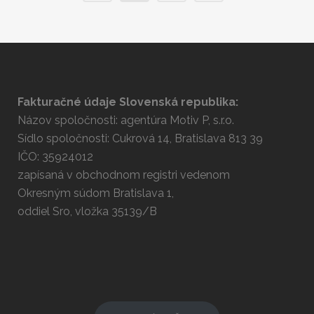
Fakturačné údaje Slovenská republika:
Názov spoločnosti: agentúra Motiv P, s.r.o.
Sídlo spoločnosti: Cukrová 14, Bratislava 813 39
IČO: 35924012
zapísaná v obchodnom registri vedenom
Okresným súdom Bratislava 1,
oddiel Sro, vložka 35139/B