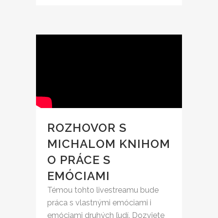
ROZHOVOR S
MICHALOM KNIHOM
O PRÁCE S
EMÓCIAMI
Témou tohto livestreamu bude
práca s vlastnými emóciami i
emóciami druhých ľudí. Dozviete