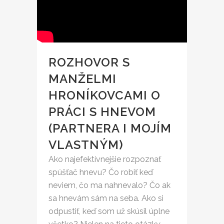
ROZHOVOR S
MANŽELMI
HRONÍKOVCAMI O
PRÁCI S HNEVOM
(PARTNERA I MOJÍM
VLASTNÝM)
Ako najefektívnejšie rozpoznať
spúšťač hnevu? Čo robiť keď
neviem, čo ma nahnevalo? Čo ak
sa hnevám sám na seba. Ako si
odpustiť, keď som už skúsil úplne