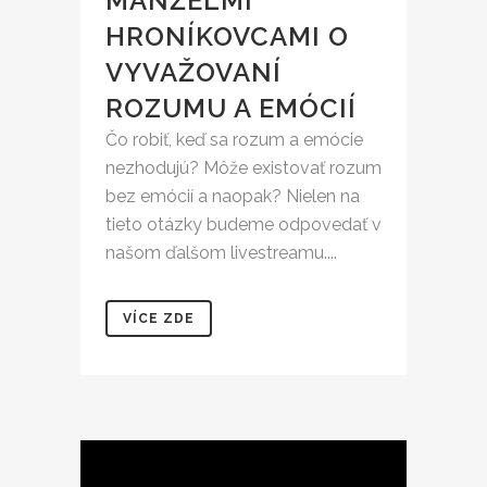
MANŽELMI
HRONÍKOVCAMI O
VYVAŽOVANÍ
ROZUMU A EMÓCIÍ
Čo robiť, keď sa rozum a emócie
nezhodujú? Môže existovať rozum
bez emócií a naopak? Nielen na
tieto otázky budeme odpovedať v
našom ďalšom livestreamu....
VÍCE ZDE