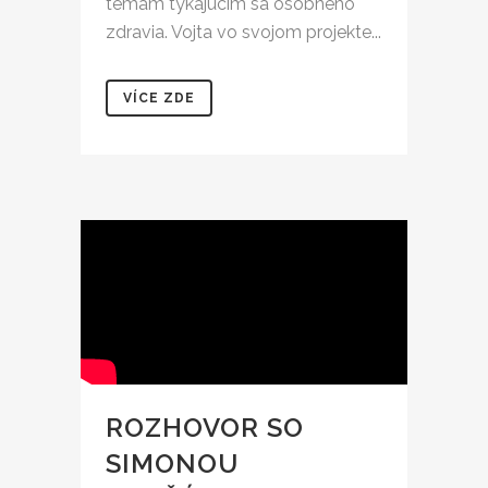
témam týkajúcim sa osobného
zdravia. Vojta vo svojom projekte...
VÍCE ZDE
ROZHOVOR SO
SIMONOU