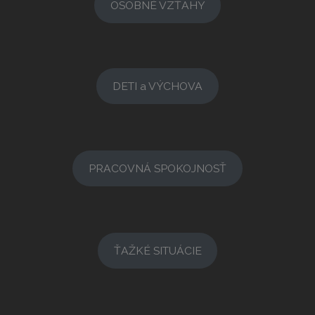
OSOBNÉ VZŤAHY
DETI a VÝCHOVA
PRACOVNÁ SPOKOJNOSŤ
ŤAŽKÉ SITUÁCIE