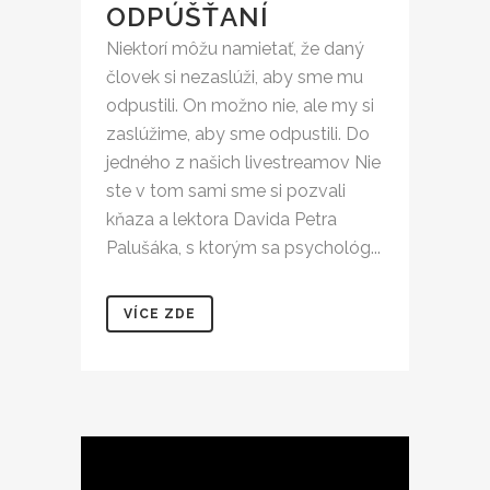
ODPÚŠŤANÍ
Niektorí môžu namietať, že daný
človek si nezaslúži, aby sme mu
odpustili. On možno nie, ale my si
zaslúžime, aby sme odpustili. Do
jedného z našich livestreamov Nie
ste v tom sami sme si pozvali
kňaza a lektora Davida Petra
Palušáka, s ktorým sa psychológ...
VÍCE ZDE