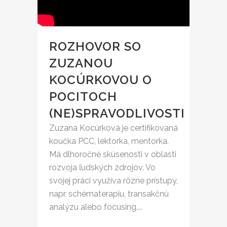
ROZHOVOR SO
ZUZANOU
KOCÚRKOVOU O
POCITOCH
(NE)SPRAVODLIVOSTI
Zuzana Kocúrková je certifikovaná
koučka PCC, lektorka, mentorka.
Má dlhoročné skúsenosti v oblasti
rozvoja ľudských zdrojov. Vo
svojej práci využíva rôzne prístupy,
napr. schématerapiu, transakčnú
analýzu alebo focusing....