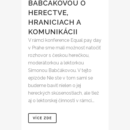
BABČÁKOVOU O
HERECTVE,
HRANICIACH A
KOMUNIKÁCII
V rámci konference Equal pay day
v Prahe sme mali možnosť natočiť
rozhovor s českou herečkou,
moderátorkou a lektorkou
Simonou Babčákovou. V tejto
epizóde Nie ste v tom sami se
budeme baviť nielen o jej
hereckých skúsenostiach, ale tiež
aj o lektorskej činnosti v rámci...
VÍCE ZDE