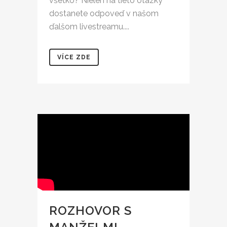
všetko? Nielen na tieto otázky
dostanete odpoveď v našom
ďalšom livestreamu....
VÍCE ZDE
ROZHOVOR S