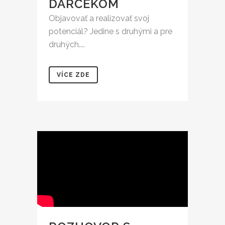
DARČEKOM
Objavovať a realizovať svoj
potenciál? Jedine s druhými a pre
druhých....
VÍCE ZDE