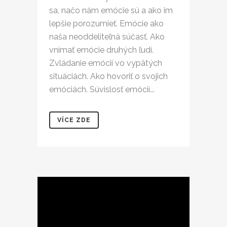
sa, načo nám emócie sú a ako im
lepšie porozumieť. Emócie ako
naša neoddeliteľná súčasť. Ako
vnímať emócie druhých ľudí.
Zvládanie emócií vo vypätých
situáciách. Ako hovoriť o svojich
emóciách. Súvislosť emócií...
VÍCE ZDE