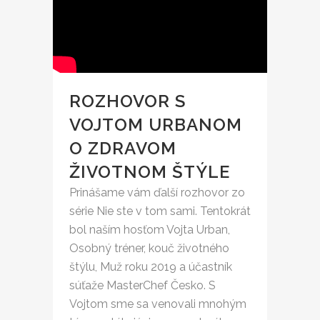
ROZHOVOR S
VOJTOM URBANOM
O ZDRAVOM
ŽIVOTNOM ŠTÝLE
Prinášame vám ďalší rozhovor zo
série Nie ste v tom sami. Tentokrát
bol naším hosťom Vojta Urban,
Osobný tréner, kouč životného
štýlu, Muž roku 2019 a účastník
súťaže MasterChef Česko. S
Vojtom sme sa venovali mnohým