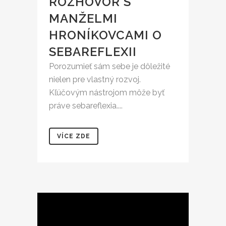
ROZHOVOR S
MANŽELMI
HRONÍKOVCAMI O
SEBAREFLEXII
Porozumieť sám sebe je dôležité
nielen pre vlastný rozvoj.
Kľúčovým nástrojom môže byť
práve sebareflexia....
VÍCE ZDE