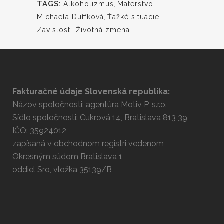
TAGS:
Alkoholizmus
,
Materstvo
,
Michaela Duffková
,
Ťažké situácie
,
Závislosti
,
Životná zmena
Fakturačné údaje Slovenská republika:
Názov spoločnosti: agentúra Motiv P, s.r.o.
Sídlo spoločnosti: Cukrová 14, Bratislava 813 39
IČO: 35924012
zapísaná v obchodnom registri vedenom
Okresným súdom Bratislava 1,
oddiel Sro, vložka 35139/B