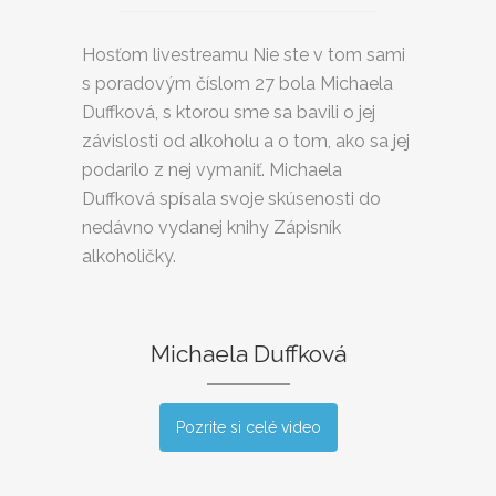
Hosťom livestreamu Nie ste v tom sami
s poradovým číslom 27 bola Michaela
Duffková, s ktorou sme sa bavili o jej
závislosti od alkoholu a o tom, ako sa jej
podarilo z nej vymaniť. Michaela
Duffková spísala svoje skúsenosti do
nedávno vydanej knihy Zápisník
alkoholičky.
Michaela Duffková
Pozrite si celé video