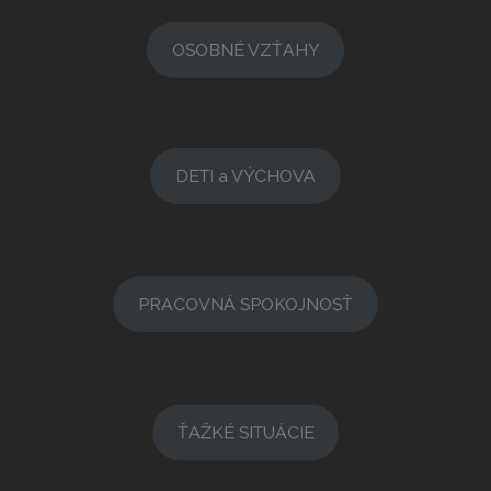
OSOBNÉ VZŤAHY
DETI a VÝCHOVA
PRACOVNÁ SPOKOJNOSŤ
ŤAŽKÉ SITUÁCIE